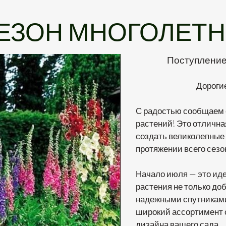
ЕЗОН
МНОГОЛЕТН
Поступление
Дороги
С радостью сообщаем 
растений! Это отлична
создать великолепные 
протяжении всего сезо
Начало июля — это иде
растения не только доб
надежными спутниками
широкий ассортимент с
дизайна вашего сада.