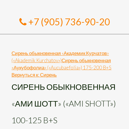
+7 (905) 736-90-20
Сирень обыкновенная «Академик Курчатов»
(«Akademik Kurchatov»)
Сирень обыкновенная
«Аукубофолиа» («Aucubaefolia») 175-200 B+S
Вернуться к: Сирень
СИРЕНЬ ОБЫКНОВЕННАЯ
«АМИ ШОТТ» («AMI SHOTT»)
100-125 B+S