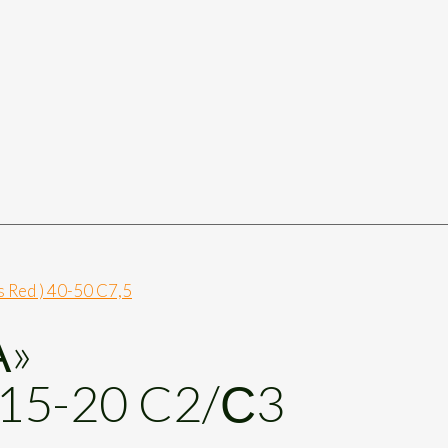
 Red ) 40-50 C7,5
А»
15-20 C2/С3