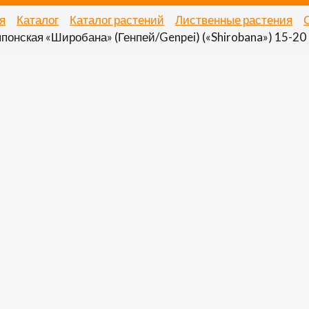
я
Каталог
Каталог растений
Лиственные растения
понская «Широбана» (Генпей/Genpei) («Shirobana») 15-20