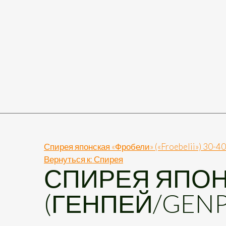
Спирея японская «Фробели» («Froebelii») 30-4
Вернуться к: Спирея
СПИРЕЯ ЯПОН
(ГЕНПЕЙ/GENPE