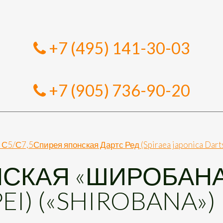
+7 (495) 141-30-03
+7 (905) 736-90-20
0 С5/С7,5
Спирея японская Дартс Ред (Spiraea japonica Darts
СКАЯ «ШИРОБАН
I) («SHIROBANA») 