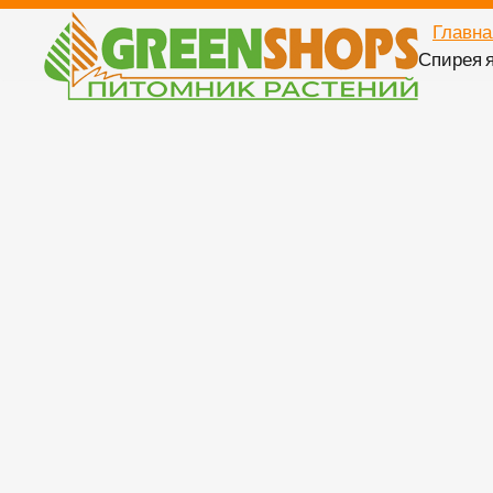
Главна
Спирея я