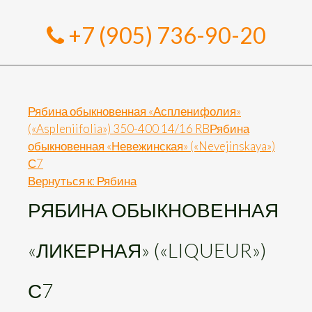
+7 (905) 736-90-20
Рябина обыкновенная «Аспленифолия»
(«Aspleniifolia») 350-400 14/16 RB
Рябина
обыкновенная «Невежинская» («Nevejinskaya»)
С7
Вернуться к: Рябина
РЯБИНА ОБЫКНОВЕННАЯ
«ЛИКЕРНАЯ» («LIQUEUR»)
С7