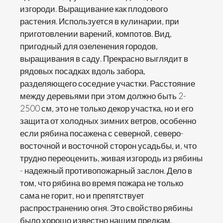
изгороди. Выращивание как плодового
растения. Используется в кулинарии, при
приготовлении варений, компотов. Вид,
пригодный для озеленения городов,
выращивания в саду. Прекрасно выглядит в
рядовых посадках вдоль забора,
разделяющего соседние участки. Расстояние
между деревьями при этом должно быть 2-
2500 см, это не только декор участка, но и его
защита от холодных зимних ветров, особенно
если рябина посажена с северной, северо-
восточной и восточной сторон усадьбы, и, что
трудно переоценить, живая изгородь из рябины
- надежный противопожарный заслон. Дело в
том, что рябина во время пожара не только
сама не горит, но и препятствует
распространению огня. Это свойство рябины
было хорошо известно нашим предкам.