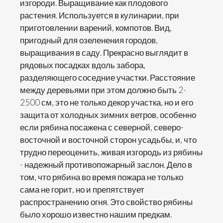
изгороди. Выращивание как плодового
растения. Используется в кулинарии, при
приготовлении варений, компотов. Вид,
пригодный для озеленения городов,
выращивания в саду. Прекрасно выглядит в
рядовых посадках вдоль забора,
разделяющего соседние участки. Расстояние
между деревьями при этом должно быть 2-
2500 см, это не только декор участка, но и его
защита от холодных зимних ветров, особенно
если рябина посажена с северной, северо-
восточной и восточной сторон усадьбы, и, что
трудно переоценить, живая изгородь из рябины
- надежный противопожарный заслон. Дело в
том, что рябина во время пожара не только
сама не горит, но и препятствует
распространению огня. Это свойство рябины
было хорошо известно нашим предкам.