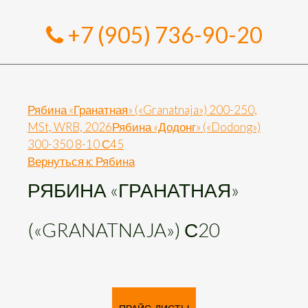
+7 (905) 736-90-20
Рябина «Гранатная» («Granatnaja») 200-250,
MSt, WRB, 2026
Рябина «Додонг» («Dodong»)
300-350 8-10 С45
Вернуться к: Рябина
РЯБИНА «ГРАНАТНАЯ»
(«GRANATNAJA») С20