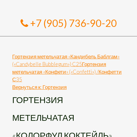
+7 (905) 736-90-20
Гортензия метельчатая «Кандибель Баблгам»
(«Candybelle Bubblegum») C25
Гортензия
метельчатая «Конфети» («Confetti») /Конфетти
С35
Вернуться к: Гортензия
ГОРТЕНЗИЯ
МЕТЕЛЬЧАТАЯ
«КОЛОРФУЛ КОКТЕЙЛЬ»